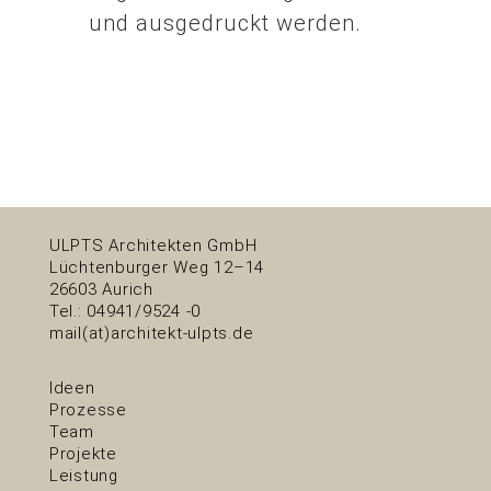
und ausgedruckt werden.
ULPTS Architekten GmbH
Lüchtenburger Weg 12–14
26603 Aurich
Tel.: 04941/9524 -0
mail(at)architekt-ulpts.de
Ideen
Prozesse
Team
Projekte
Leistung